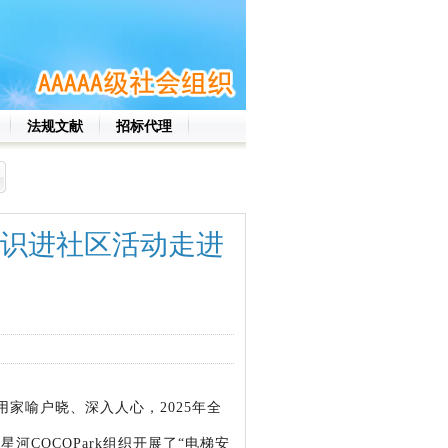
法规文献
招标代理
知识进社区活动走进
用家喻户晓、深入人心，
2025年
全
岗星河
COCOPark组织开展了“电梯安