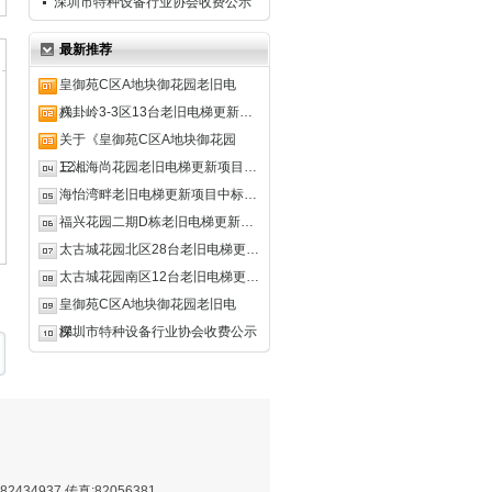
深圳市特种设备行业协会收费公示
最新推荐
皇御苑C区A地块御花园老旧电
梯…
八卦岭3-3区13台老旧电梯更新…
关于《皇御苑C区A地块御花园
12…
三湘海尚花园老旧电梯更新项目…
海怡湾畔老旧电梯更新项目中标…
福兴花园二期D栋老旧电梯更新…
太古城花园北区28台老旧电梯更…
太古城花园南区12台老旧电梯更…
皇御苑C区A地块御花园老旧电
梯…
深圳市特种设备行业协会收费公示
82434937 传真:82056381