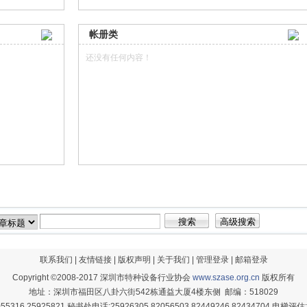
帐册类
还没有任何内容！
联系我们
|
友情链接
|
版权声明
|
关于我们
|
管理登录
|
邮箱登录
Copyright ©2008-2017 深圳市特种设备行业协会
www.szase.org.cn
版权所有
地址：深圳市福田区八卦六街542栋通益大厦4楼东侧 邮编：518029
5316 25925821 秘书处电话:25926305 82056503 82449246 82434704 电梯评估: