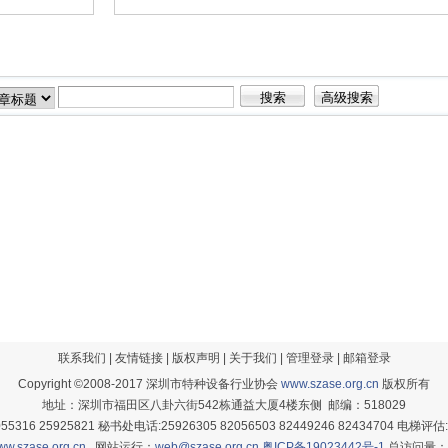
联系我们
|
友情链接
|
版权声明
|
关于我们
|
管理登录
|
邮箱登录
Copyright ©2008-2017 深圳市特种设备行业协会
www.szase.org.cn
版权所有
地址：深圳市福田区八卦六街542栋通益大厦4楼东侧 邮编：518029
5316 25925821 秘书处电话:25926305 82056503 82449246 82434704 电梯评估:
w.szase.org.cn
网站运行：
web@szase.org.cn
粤ICP备19023442号-1
总访问量：1